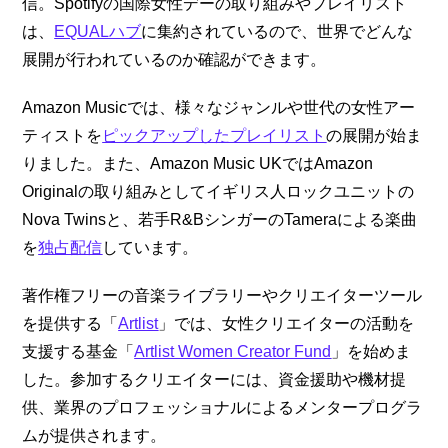
信。Spotifyの国際女性デーの取り組みやプレイリスト
は、
EQUALハブ
に集約されているので、世界でどんな
展開が行われているのか確認ができます。
Amazon Musicでは、様々なジャンルや世代の女性アー
ティストを
ピックアップしたプレイリスト
の展開が始ま
りました。また、Amazon Music UKではAmazon
Originalの取り組みとしてイギリス人ロックユニットの
Nova Twinsと、若手R&BシンガーのTameraによる楽曲
を
独占配信
しています。
著作権フリーの音楽ライブラリーやクリエイターツール
を提供する「
Artlist
」では、女性クリエイターの活動を
支援する基金「
Artlist Women Creator Fund
」を始めま
した。参加するクリエイターには、資金援助や機材提
供、業界のプロフェッショナルによるメンタープログラ
ムが提供されます。