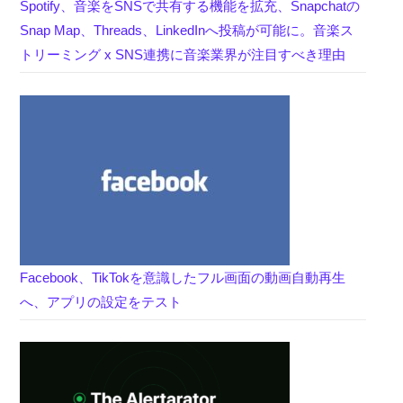
Spotify、音楽をSNSで共有する機能を拡充、Snapchatの
Snap Map、Threads、LinkedInへ投稿が可能に。音楽ス
トリーミング x SNS連携に音楽業界が注目すべき理由
Facebook、TikTokを意識したフル画面の動画自動再生
へ、アプリの設定をテスト