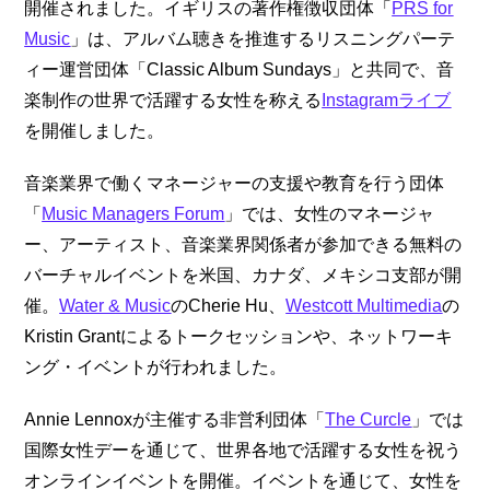
開催されました。イギリスの著作権徴収団体「
PRS for
Music
」は、アルバム聴きを推進するリスニングパーテ
ィー運営団体「Classic Album Sundays」と共同で、音
楽制作の世界で活躍する女性を称える
Instagramライブ
を開催しました。
音楽業界で働くマネージャーの支援や教育を行う団体
「
Music Managers Forum
」では、女性のマネージャ
ー、アーティスト、音楽業界関係者が参加できる無料の
バーチャルイベントを米国、カナダ、メキシコ支部が開
催。
Water & Music
のCherie Hu、
Westcott Multimedia
の
Kristin Grantによるトークセッションや、ネットワーキ
ング・イベントが行われました。
Annie Lennoxが主催する非営利団体「
The Curcle
」では
国際女性デーを通じて、世界各地で活躍する女性を祝う
オンラインイベントを開催。イベントを通じて、女性を